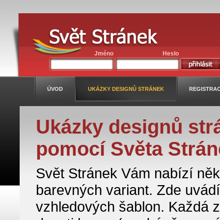
Jméno
Heslo
ÚVOD
UKÁZKY DESIGNŮ STRÁNEK
REGISTRA
Ukázky designů str
pomocí Světa Strán
Svět Stránek Vám nabízí něk
barevných variant. Zde uvá
vzhledových šablon. Každá z 