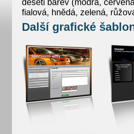
deseti barev (modrá, červená,
fialová, hnědá, zelená, růžov
Další grafické šablon