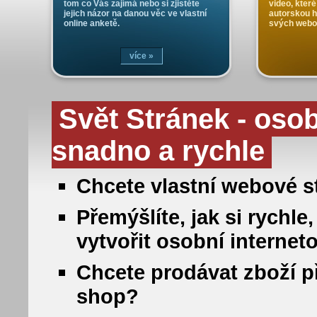
tom co Vás zajímá nebo si zjistěte
video, které
jejich názor na danou věc ve vlastní
autorskou 
online anketě.
svých webo
více »
Svět Stránek - oso
snadno a rychle
Chcete vlastní webové st
Přemýšlíte, jak si rych
vytvořit osobní internet
Chcete prodávat zboží př
shop?