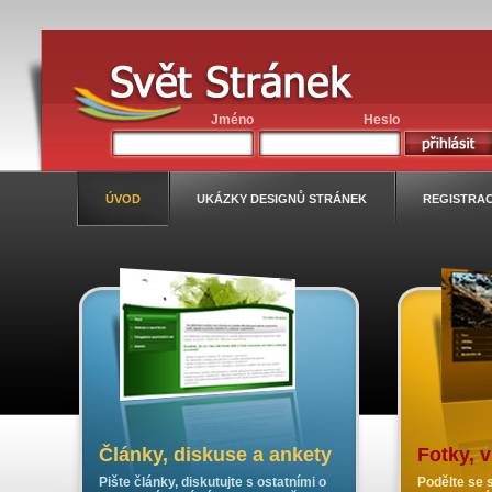
Jméno
Heslo
ÚVOD
UKÁZKY DESIGNŮ STRÁNEK
REGISTRA
Články, diskuse a ankety
Fotky, 
Pište články, diskutujte s ostatními o
Podělte se s