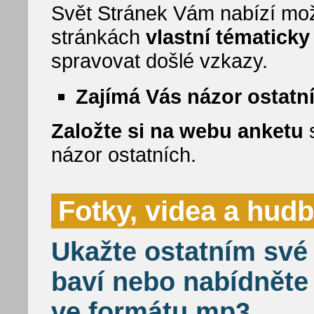
Svět Stránek Vám nabízí mož
stránkách
vlastní tématick
spravovat došlé vzkazy.
Zajímá Vás názor ostatn
Založte si na webu anketu
s
názor ostatních.
Fotky, videa a hud
Ukažte ostatním své 
baví nebo nabídněte
ve formátu mp3