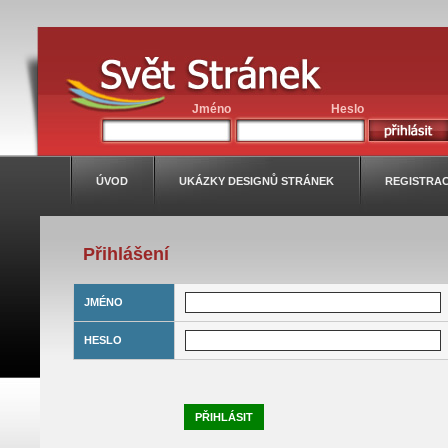
Jméno
Heslo
ÚVOD
UKÁZKY DESIGNŮ STRÁNEK
REGISTRA
Přihlášení
JMÉNO
HESLO